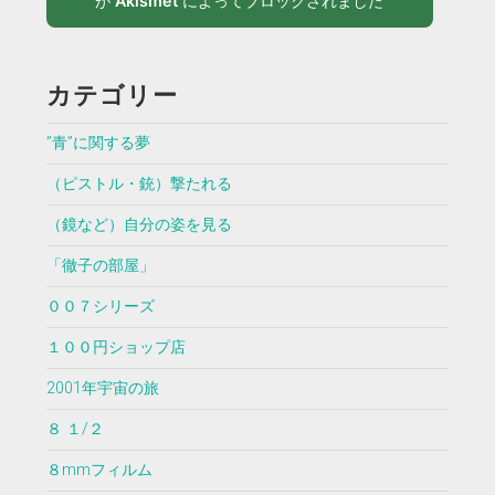
が
Akismet
によってブロックされました
カテゴリー
”青”に関する夢
（ピストル・銃）撃たれる
（鏡など）自分の姿を見る
「徹子の部屋」
００７シリーズ
１００円ショップ店
2001年宇宙の旅
８ １/２
８mmフィルム