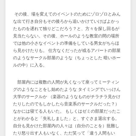
その後、場を変えてのイベントのためにゾロゾロとみん
な出て行き自分もその後ろから追いかけていけばよかっ
たものを遅れて独りどこだろう？と、方々を探し回るが
見当たらない。その後、ホールのような教室の間の場所
では他の小さなイベントの準備をしている男女がちらほ
ら見かけたりも。 仕方なくだったが或るアパートの部屋
のようなサークル部屋のような（ちょっとした 暗いホー
ルの中）に入る。
部屋内には複数の人間が丸くなって座ってミーティン
グのようなことをし始めたような タイミングでいっけん
大学のサークルか （楽器のようなものがチラチラ見かけ
たりしたのでもしかしたら音楽系のサークルだった？）
なかには寝てる人もいた。 もしくはゼミの部屋だったこ
とがわかると「失礼しました」と、すぐさま退出する。
自分も見かけた部屋内の人々は（自分のことを）批難し
たり怒り出す人もいなく、ただ笑って「違う人間もい