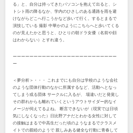
る」と、自分は持ってきたパソコンを抱えて出ると、シ
トシト雨の降るなか、学内のひさしのある通路を雨を避
けながらどこへ行こうかなど歩いて行く。するとまるで
演技している 撮影 中華かのようにこちらへと歩いてくる
のが見えたかと思うと、ひとりの朝ドラ女優（名前や顔
はわからない）とすれ違う。
ーーーーーーーーーーーーーーーーーーーーーーーーー
ー
＜夢分析＞・・・ これまでにも自分は学校のような会社
のような団体行動のなかに所属するなど、活動へとなっ
てしまう或る団体 サークルに入るが、 場違いだと発覚し
その群れからも離れていくというアウトサイダー的なイ
メージが伺えてるよね。 断言できないが（現実では日頃
気にしなくなった）日比野アナだとわかる女性に対して
の接触はまるで中高生だった頃のようなまるでクラスメ
イトでの親睦のようで 親しみある健全な行動に青春して