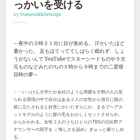
っかいを受ける
by
Yumenikkitetsuya
～夜中の３時２１分に目が覚める。 汗かいたほど
暑かった。 足もほてっててしばらく眠れず、しょ
うがないんで YouTubeでスターシードものや５次
元ものなどみたのちの５時から９時までの二度寝
目時の夢～
・・いっけん大学だか会社のような周囲を大勢の人の見
られる環境の中で自分はある２人の女性から強引に鏡の
前に立たされると好意にかいたずらにか、まるでヘアカ
ットモデルのように髪の毛をおかしくセットさせられ、
からかわれる。女性２人のうちひとりのTBSの日比野ア
ナウンサーの両手を（ 悔しさを認め）ぎゅっと握りしめ
る。