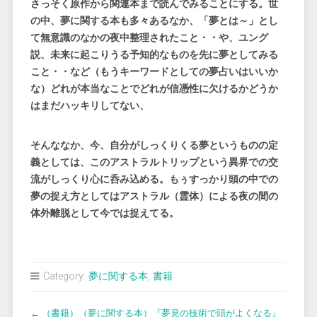
さっそく原作から関連本まで読んでみることにする。世
の中、夢に関する本も多々あるなか、「夢とは～」とし
て無意識のなかの夜中整理されたこと・・や、ユング
説、未来に起こりうる予知的なものを先に夢としてみる
こと・・など（もうキーワードとしての夢占いはいいか
な）どれが本当なことでどれが信憑性に欠けるかどうか
はまだハッキリしてない、
そんななか、今、自分がしっくりくる夢というものの定
義としては、このアストラルトリップという異界での交
流がしっくり心に呑み込める。もぅすっかり頭の中での
夢の捉え方としてはアストラル（霊体）による夜の間の
体外離脱として今では捉えてる。
Category:
夢に関する本
,
書籍
←
（書籍）（夢に関する本）『夢見の技術で頭がよくなる』