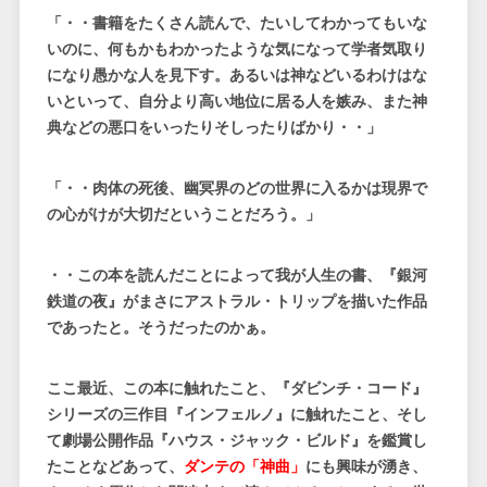
「・・書籍をたくさん読んで、たいしてわかってもいな
いのに、何もかもわかったような気になって学者気取り
になり愚かな人を見下す。あるいは神などいるわけはな
いといって、自分より高い地位に居る人を嫉み、また神
典などの悪口をいったりそしったりばかり・・」
「・・肉体の死後、幽冥界のどの世界に入るかは現界で
の心がけが大切だということだろう。」
・・この本を読んだことによって我が人生の書、『銀河
鉄道の夜』がまさにアストラル・トリップを描いた作品
であったと。そうだったのかぁ。
ここ最近、この本に触れたこと、『ダビンチ・コード』
シリーズの三作目『インフェルノ』に触れたこと、そし
て劇場公開作品『ハウス・ジャック・ビルド』を鑑賞し
たことなどあって、
ダンテの「神曲」
にも興味が湧き、