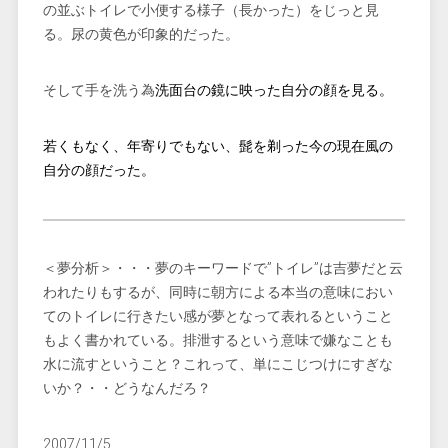
の並ぶトイレで小便する様子（長かった）をじっと見
る。尿の黄色が印象的だった。
そして手を洗う為
洗面台の鏡に映った自分の顔を見る。
若くもなく、年寄りでもない、髭を剃った今の現在風の
自分の顔だった。
＜夢分析＞・・・夢のキーワードで”トイレ”は吉夢だと云
われたりもするが、同時に朝方による本当の意味におい
てのトイレに行きたい感が夢となって表れるということ
もよく書かれている。排泄するという意味で嫌なことも
水に流すということ？これって、単にこじつけにすぎな
いか？・・どうなんだろ？
2007/11/5