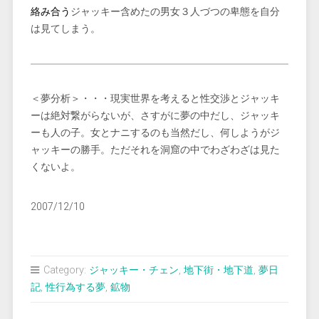
絡み合う
ジャッキー含めたの男女３人づつの卑態を自分
は見てしまう。
＜夢分析＞・・・現実世界を考えると性交渉とジャッキ
ーは絶対繋がらないが、さすがに夢の中だし、ジャッキ
ーも人の子。女とナニするのも当然だし、何しようがジ
ャッキーの勝手。ただそれを洞窟の中でわざわざは見た
くないよ。
2007/12/10
Category:
ジャッキー・チェン
,
地下街・地下道
,
夢日
記
,
性行為する夢
,
鉱物