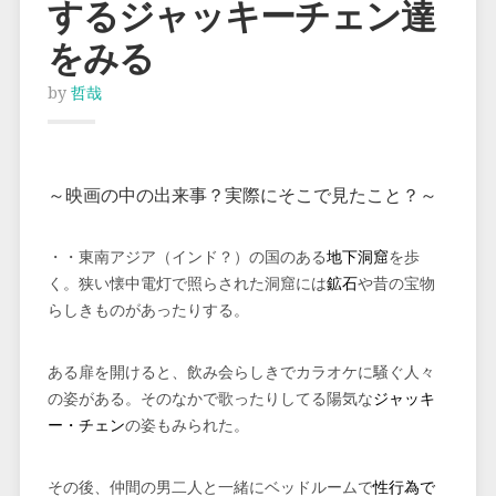
するジャッキーチェン達
をみる
by
哲哉
～映画の中の出来事？実際にそこで見たこと？～
・・東南アジア（インド？）の国のある
地下洞窟
を歩
く。狭い懐中電灯で照らされた洞窟には
鉱石
や昔の宝物
らしきものがあったりする。
ある扉を開けると、飲み会らしきでカラオケに騒ぐ人々
の姿がある。そのなかで歌ったりしてる陽気な
ジャッキ
ー・チェン
の姿もみられた。
その後、仲間の男二人と一緒にベッドルームで
性行為で