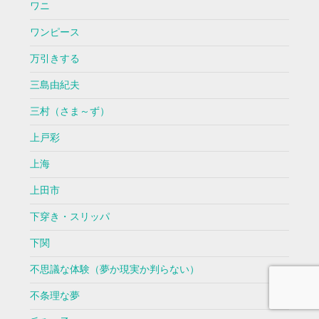
ワニ
ワンピース
万引きする
三島由紀夫
三村（さま～ず）
上戸彩
上海
上田市
下穿き・スリッパ
下関
不思議な体験（夢か現実か判らない）
不条理な夢