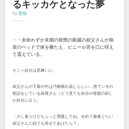
るキッカケとなった夢
by
哲哉
・・余命わずか末期の状態の親戚の叔父さんが病
室のベッドで体を横たえ、ビニール管を口に咥え
て震えている。
そこへ自分は見舞いに。
叔父さんの下着の中は汚物垂れ流しらしい。傍でシモの
世話をしている叔母さん（どう見ても自分の母親の顔）
が自分に云う。
「少し臭うけどちょっと我慢してね。せめて最後ぐらい
叔父さんに顔でも見せてあげたら？」