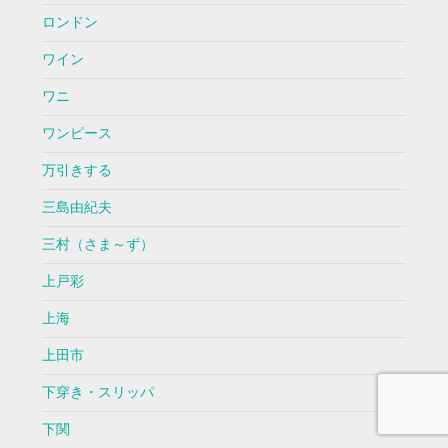
ロンドン
ワイン
ワニ
ワンピース
万引きする
三島由紀夫
三村（さま～ず）
上戸彩
上海
上田市
下穿き・スリッパ
下関