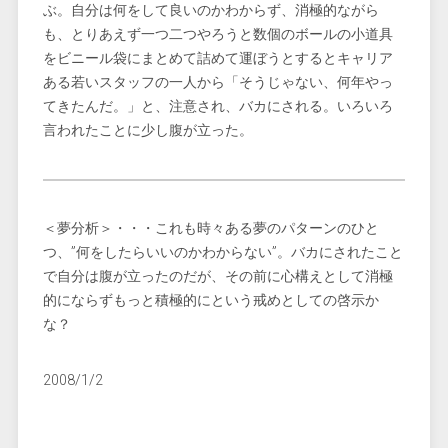
ぶ。自分は何をして良いのかわからず、消極的ながら
も、とりあえず一つ二つやろうと数個のボールの小道具
をビニール袋にまとめて詰めて運ぼうとするとキャリア
ある若いスタッフの一人から「そうじゃない、何年やっ
てきたんだ。」と、注意され、バカにされる。いろいろ
言われたことに少し腹が立った。
＜夢分析＞・・・これも時々ある夢のパターンのひと
つ、”何をしたらいいのかわからない”。バカにされたこと
で自分は腹が立ったのだが、その前に心構えとして消極
的にならずもっと積極的にという戒めとしての啓示か
な？
2008/1/2