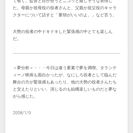
て覗く。監督と目が合うとニコッと嬉しそうな表情し
た。母親か祖母役の役者さんと、父親か祖父役のキャラ
クターについて話すと「要領がいいのよ。」など言う。
大勢の役者の中ドキドキした緊張感の中とても楽しん
だ。
＜夢分析＞・・・今日は違う要素で夢を満喫。タランテ
ィーノ映画も面白かったが、なにしろ役者として臨んだ
舞台の方が緊張感もあったり、他の大勢の役者さんたち
と交えたりといい、演じるのも結構楽しいものだと夢な
がら感じた。
2008/1/9