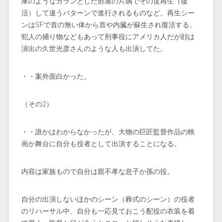
庫のようなガランとした部屋の片隅でその度再生（復
活）して違うパターンで進行されるものなど。再生シー
ンはSFで首の無い体から首や内臓が蘇生され復活する。
犯人の捕り物などもあって刑事役にアメリカ人だが顔は
演出の久世光彦さんのような人も出演してた。
・・案外面白かった。
（その2）
・・誰かはわからなかったが、大物の巨匠監督作品の映
画か舞台に自分も役者として出演することになる。
内容は家族もので自分は親不孝な息子か孫の役。
自分の出演しないほかのシーン（葬式のシーン）の役者
のリハーサル中、自分も一応見ておこう配役の衣装を着