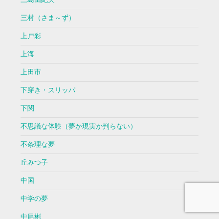
三村（さま～ず）
上戸彩
上海
上田市
下穿き・スリッパ
下関
不思議な体験（夢か現実か判らない）
不条理な夢
丘みつ子
中国
中学の夢
中尾彬