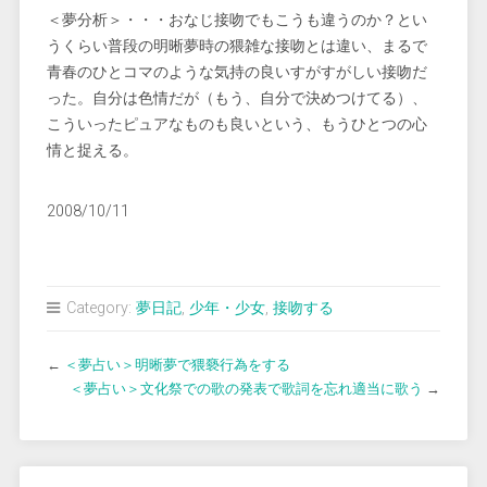
＜夢分析＞・・・おなじ接吻でもこうも違うのか？とい
うくらい普段の明晰夢時の猥雑な接吻とは違い、まるで
青春のひとコマのような気持の良いすがすがしい接吻だ
った。自分は色情だが（もう、自分で決めつけてる）、
こういったピュアなものも良いという、もうひとつの心
情と捉える。
2008/10/11
Category:
夢日記
,
少年・少女
,
接吻する
←
＜夢占い＞明晰夢で猥褻行為をする
＜夢占い＞文化祭での歌の発表で歌詞を忘れ適当に歌う
→