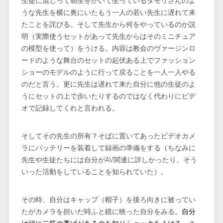
生徒に混じって胡坐をかいて坐っているタモリさんのよ
うな先生を横に奥にいたもう一人の若い先生に遅れて来
たことを詫びる。そして先生から何をやっているのか説
明（実際使うセットがあって先生からはそのミニチュア
の模型を使って）をうける。内容は教会のヴァージンロ
ードのような舞台のセットの起伏ある上でファッション
ショーのモデルのように行って戻ることを一人一人やる
のだと言う。更に先生は遅れて来た自分に他の生徒のよ
うにセットの上で歩いたりするのではなく代わりにビデ
オで記録してくれと言われる。
そしてその先生の所有？そばに置いてあったビデオカメ
ラにバッテリーを装着して録画の準備をする（ちなみに
先生や生徒たちには自分がAV関連に詳しかったり、そう
いった活動をしていることを知られていた）。
その時、自分はキャップ（帽子）を後ろ向きに被ってい
たがカメラを担いだ時ふと鏡に映った自分をみる。
自分