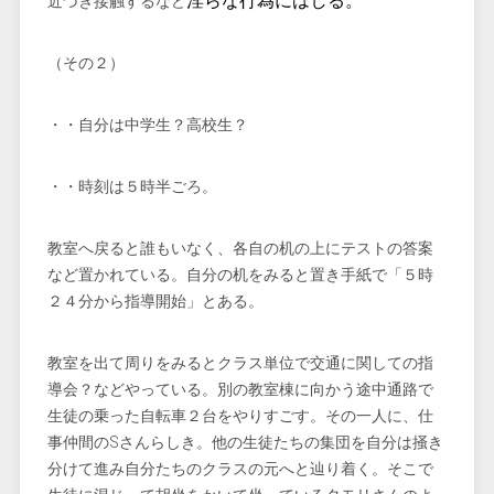
淫らな行為にはしる。
近づき接触するなど
（その２）
・・自分は中学生？高校生？
・・時刻は５時半ごろ。
教室へ戻ると誰もいなく、各自の机の上にテストの答案
など置かれている。自分の机をみると置き手紙で「５時
２４分から指導開始」とある。
教室を出て周りをみるとクラス単位で交通に関しての指
導会？などやっている。別の教室棟に向かう途中通路で
生徒の乗った自転車２台をやりすごす。その一人に、仕
事仲間のSさんらしき。他の生徒たちの集団を自分は掻き
分けて進み自分たちのクラスの元へと辿り着く。そこで