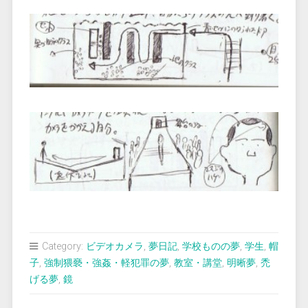
Category:
ビデオカメラ
,
夢日記
,
学校ものの夢
,
学生
,
帽
子
,
強制猥褻・強姦・軽犯罪の夢
,
教室・講堂
,
明晰夢
,
禿
げる夢
,
鏡