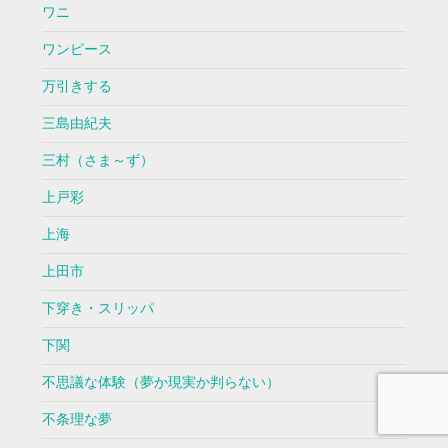
ワニ
ワンピース
万引きする
三島由紀夫
三村（さま～ず）
上戸彩
上海
上田市
下穿き・スリッパ
下関
不思議な体験（夢か現実か判らない）
不条理な夢