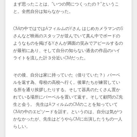
まず思ったことは、”いつの間につくったの？”というこ
と。全然自分は知らなかった。
CMの中ではではAフィルムのYさん はじめカメラマンのS
さんなど映画のスタッフが並んでいて真ん中でボードの
ようなものを掲げるYさんが満面の笑みでアピールするの
が最初にあり、そして自分の知らない過去の作品のハイ
ライトを流した計３分近いCMだった。
その後、自分は家に持っていた（借りていた？）バーベ
ルを返す為、母校の高校へ行く。後輩たちが練習してい
る所を通り挨拶したりする。そして器具のたくさん置か
れている場所にバーベルを置いて返す。そして顧問のZ先
生と会う。 先生はAフィルムのCMのことを知っていて
CMの中のエピソードを話す。というのは、自分は気がつ
かなかったが、先生はどうやらCMに出演したうちの一人
らしい。