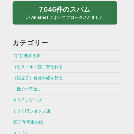
7,646件のスパム
が
Akismet
によってブロックされました
カテゴリー
”青”に関する夢
（ピストル・銃）撃たれる
（鏡など）自分の姿を見る
「徹子の部屋」
００７シリーズ
１００円ショップ店
2001年宇宙の旅
８ １/２