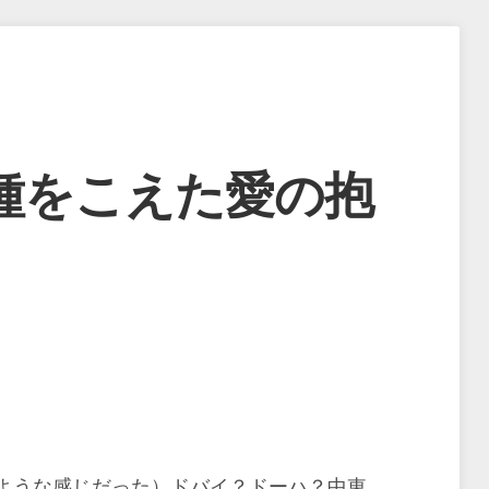
種をこえた愛の抱
ような感じだった）ドバイ？ドーハ？中東