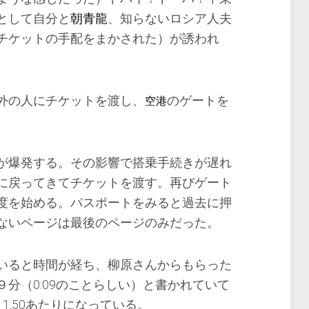
として自分と
朝青龍
、知らないロシア人夫
チケットの手配をまかされた）が誘われ
外の人にチケットを渡し、
のゲートを
空港
が爆発する。その影響で搭乗手続きが遅れ
に戻ってきてチケットを渡す。再びゲート
度を始める。パスポートをみると過去に押
ないページは最後のページのみだった。
いると時間が経ち、柳原さんからもらった
分（0:09のことらしい）と書かれていて
1:50あたりになっている。