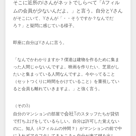
そこに近所のIさんがネットでしらべて「Aフィル
ムの会員が少ないんだよ。」と言う。自分とYさん
がそこにいて、Yさんが「・・そうですか？なんでだ
ろ？」と疑問に感じている様子。
即座に自分はYさんに言う。
「なんでかわかりますか？僕達は建物を作るために集ま
った人間じゃないんですよ。映画を作りたい、芝居がし
たいと集まっている人間なんですよ。今やってること
（セットつくりに時間をかけていること）を重視してい
ると会員も離れていきますよ。」と強く言う。
（その3）
会社T
自分のマンションの部屋で
のスタッフたちが貸切
で打ち上げをしているらしい。自分は許可した覚えない
のに。知人（Aフィルムの仲間？）がマンションの前で中
に入れずアタフタしてるところへ自分が来て鍵を出し