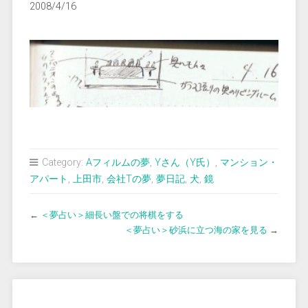
2008/4/16
Category:
Aフィルムの夢
,
Yさん（Y氏）
,
マンション・
アパート
,
上田市
,
会社Tの夢
,
夢日記
,
犬
,
鏡
←
＜夢占い＞細長い盤での将棋をする
＜夢占い＞砂浜に立つ海の家を見る
→