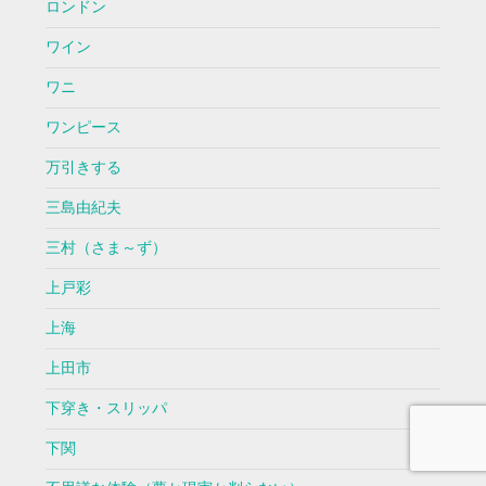
ロンドン
ワイン
ワニ
ワンピース
万引きする
三島由紀夫
三村（さま～ず）
上戸彩
上海
上田市
下穿き・スリッパ
下関