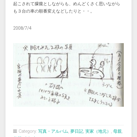
起こされて朦朧としながらも、めんどくさく思いながら
も３台の車の順番変えなどしたりと・・。
2008/7/4
Category:
写真・アルバム
,
夢日記
,
実家（地元）
,
母親
,