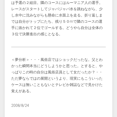
は予選の２組目。隣のコースにはルーマニア人の選手。
レースがスタートしてジャバジャバ水を跳ねながら、少
し水中に沈みながらも懸命に水面上を走る。折り返しま
では自分がトップにたち、残り５０mで隣のコースの選
手に抜かれて２位でゴールする。どうやら自分は全体の
３位で決勝進出の感じとなる。
＜夢分析＞・・・風俗店ではショックだったな。父とわ
かった瞬間本当にどうしようかと思った。とすると、や
っぱりこの時の自分は風俗店員として女だったか？・・
ただ夢ならではの展開というより、現実にもこういった
ケースは無いこともないとテレビか雑誌などで見かけた
覚えがある。
2008/8/24