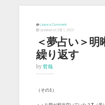
Leave a Comment
Updated on 2月 1, 2023
＜夢占い＞明
繰り返す
by
哲哉
（その1）
T
・・お腹が相当空いていた？
（弟