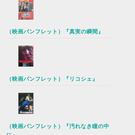
（映画パンフレット）『真実の瞬間』
（映画パンフレット）『リコシェ』
（映画パンフレット）『汚れなき瞳の中
に』