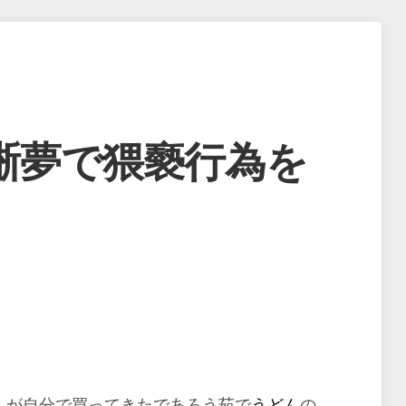
晰夢で猥褻行為を
）が自分で買ってきたであろう茹で
うどん
の