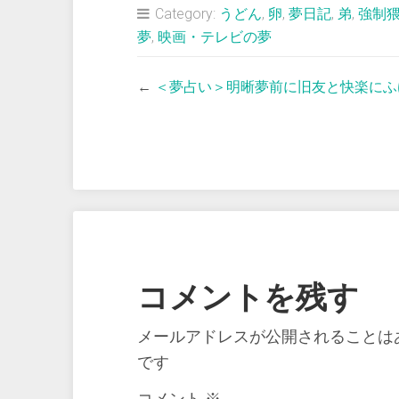
Category:
うどん
,
卵
,
夢日記
,
弟
,
強制
夢
,
映画・テレビの夢
←
＜夢占い＞明晰夢前に旧友と快楽にふ
コメントを残す
メールアドレスが公開されることは
です
コメント
※