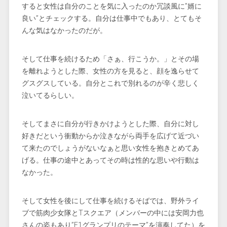
すると女性は自分のことを気に入ったのか冗談風に”婿に
良い”とチェックする。自分は仕事中でもあり、とてもそ
んな気はなかったのだが。
そして仕事を続けるため「さぁ、行こうか。」とその場
を離れようとした際、女性の方を見ると、顔を逸らせて
グスグスしている。自分とこれで別れるのが辛く悲しく
泣いてるらしい。
そしてまさに自分が行きかけようとした際、自分に対し
好きだという衝動からか泣きながら両手を広げて近づい
て来たのでしょうがないなぁと思い女性を抱きとめてあ
げる。仕事の途中とあってその時は性的な思いや行動は
なかった。
そして女性を後にして仕事を続けるそばでは、野外ライ
ブで筋肉少女隊とTスクエア（メンバーの中には安岡力也
さんの姿もあり”F1グランプリのテーマ”を演奏してた）を