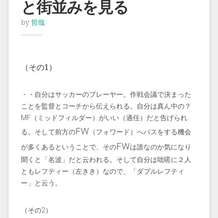
と街並みを見る
by
哲哉
（その1）
・・自分はサッカーのプレーヤー。作戦会議で決まった
ことを監督とコーチから伝えられる。自分は真ん中の？
MF（ミッドフィルダー）がいい（適任）だと告げられ
FW
る。そして前方の
（フォワード）へパスをする機会
FW
が多くあるということで、その
は誰なのか気になり
聞くと「名波」だと云われる。そして自分は咄嗟に２人
ともレフティー（左きき）なので、「ダブルレフティ
ー」と云う。
（その2）