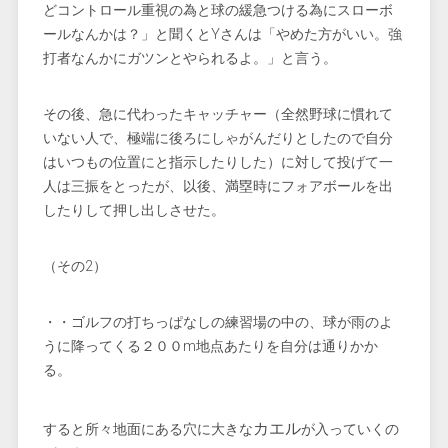
どコントロール重視の為と球の緩急つける為にスローボ
ールなんかは？」と聞くとYさんは「やめた方がいい。強
打者なんかにガツンとやられるよ。」と言う。
その後、急に代わったキャッチャー（全然野球に慣れて
いない人で、極端に後ろにしゃがんだりとしたので自分
はいつもの位置にと指示したりした）に対して投げて一
人は三振をとったが、以後、満塁時にフォアボールを出
したりして押し出しさせた。
（その2）
・・ゴルフの打ちっぱなしの練習場の中の、球が雨のよ
うに降ってくる２００m地点あたりを自分は通りかか
る。
カエル
すると所々地面にある穴に大きな
が入っていくの