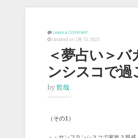
Leave a Comment
Updated on 2月 10, 2023
＜夢占い＞バ
ンシスコで
by
哲哉
（その1）
・・サンフランシスコで家族？親戚