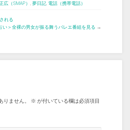
正広（SMAP）
,
夢日記
,
電話（携帯電話）
される
占い＞全裸の男女が振る舞うバレエ番組を見る
→
ありません。
※
が付いている欄は必須項目