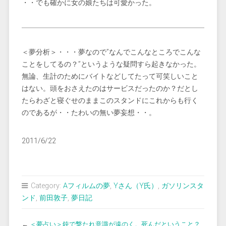
・・でも確かに女の娘たちは可愛かった。
＜夢分析＞・・・夢なので”なんでこんなところでこんな
ことをしてるの？”というような疑問すら起きなかった。
無論、生計のためにバイトなどしてたって可笑しいこと
はない。頭をおさえたのはサービスだったのか？だとし
たらわざと寝ぐせのままこのスタンドにこれからも行く
のであるが・・たわいの無い夢妄想・・。
2011/6/22
Category:
Aフィルムの夢
,
Yさん（Y氏）
,
ガソリンスタ
ンド
,
前田敦子
,
夢日記
←
＜夢占い＞銃で撃たれ意識が遠のく。死んだということ？