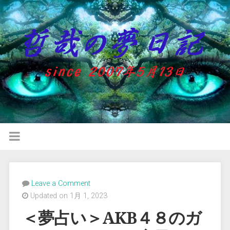
Leave a Comment
Updated on 1月 1, 2023
＜夢占い＞AKB４８のガ