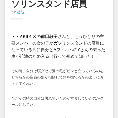
ソリンスタンド店員
by
哲哉
・・AKB４８
の
前田敦子
さんと、もうひとりの主
要メンバーの女の子が
ガソリンスタンド
の店員に
なっている店に自分と
Aフィルム
の
Yさんの
乗った
車が給油のため入る（行って初めて知った）。
その時、自分は寝グセで髪の毛がピンと立っているのを
どちらかの店員の娘が指摘して頭を撫でるかのようにお
さえてくれた。
ただその時の自分は照れていたのかすましていたのかク
ールにしてた。