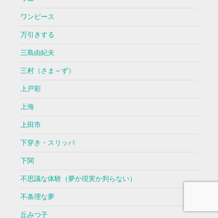
ワンピース
万引きする
三島由紀夫
三村（さま～ず）
上戸彩
上海
上田市
下穿き・スリッパ
下関
不思議な体験（夢か現実か判らない）
不条理な夢
丘みつ子