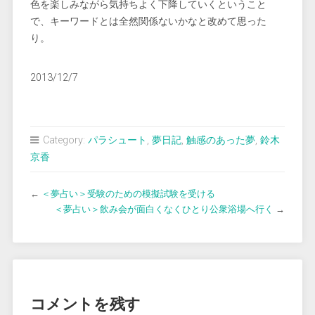
色を楽しみながら気持ちよく下降していくということ
で、キーワードとは全然関係ないかなと改めて思った
り。
2013/12/7
Category:
パラシュート
,
夢日記
,
触感のあった夢
,
鈴木
京香
←
＜夢占い＞受験のための模擬試験を受ける
＜夢占い＞飲み会が面白くなくひとり公衆浴場へ行く
→
コメントを残す