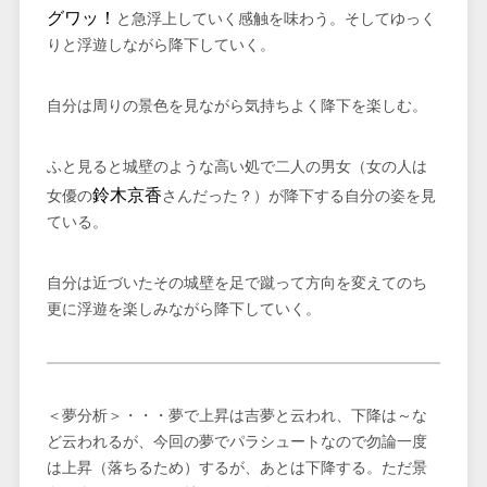
グワッ！
と急浮上していく感触を味わう。そしてゆっく
りと浮遊しながら降下していく。
自分は周りの景色を見ながら気持ちよく降下を楽しむ。
ふと見ると城壁のような高い処で二人の男女（女の人は
鈴木京香
女優の
さんだった？）が降下する自分の姿を見
ている。
自分は近づいたその城壁を足で蹴って方向を変えてのち
更に浮遊を楽しみながら降下していく。
＜夢分析＞・・・夢で上昇は吉夢と云われ、下降は～な
ど云われるが、今回の夢でパラシュートなので勿論一度
は上昇（落ちるため）するが、あとは下降する。ただ景