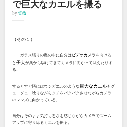
で巨大なカエルを撮る
by
哲哉
（その１）
・・ガラス張りの檻の中に自分は
ビデオカメラ
を向ける
子犬
と
が奥から駆けてきてカメラに向かって吠えたりす
る。
巨大なカエル
するとすぐ隣にはウシガエルのような
もグ
ェーグェー唸りながらクチをパクパクさせながらカメラ
のレンズに向かっている。
自分はそのまま気持ち悪さを感じながらカメラでズーム
アップに寄り唸るカエルを撮る。