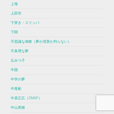
上海
上田市
下穿き・スリッパ
下関
不思議な体験（夢か現実か判らない）
不条理な夢
丘みつ子
中国
中学の夢
中尾彬
中居正広（SMAP）
中山美穂