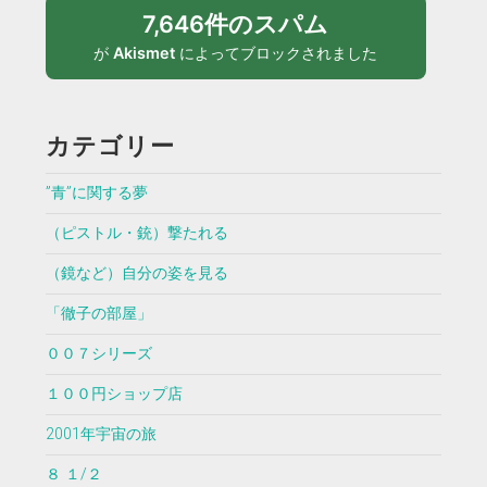
7,646件のスパム
が
Akismet
によってブロックされました
カテゴリー
”青”に関する夢
（ピストル・銃）撃たれる
（鏡など）自分の姿を見る
「徹子の部屋」
００７シリーズ
１００円ショップ店
2001年宇宙の旅
８ １/２