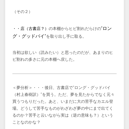
（その２）
”ロン
・・店（古書店？）
の本棚からヒビ割れだらけの
グ・グッドバイ”
を取り出し手に取る。
当初は欲しい（読みたい）と思ったのだが、あまりのヒ
ビ割れの多さに元の本棚へ戻した。
＜夢分析＞・・・後日、古書店で”ロング・グッドバイ
（村上春樹訳）”を買う。ただ、夢を見たからでなく元々
買うつもりだった。あと、いまだに大の苦手なカエル登
場。どうして苦手なものがわざわざ夢の中にまで出てく
るのか？苦手と云いながら実は（逆の意味も？）という
ことなのかな？