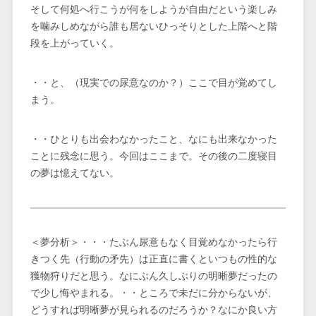
そして何処へ行こうが何をしようが自由だという楽しみ
を噛みしめながら誰も居ないひっそりとした上階へと階
段を上がっていく。
・・と、（現実での尿意なのか？）ここで目が覚めてし
まう。
・・ひとりも出会わなかったこと、なにも出来なかった
ことに残念に思う。今回はここまで。その後の二度寝目
の夢は憶えてない。
＜夢分析＞・・・たぶん尿意もなく目覚めなかったら行
きつく先（行動の矛先）は正直に書くといつもの性的な
獲物狩りだと思う。なにぶん久しぶりの明晰夢だったの
で少し悔やまれる。・・ところで未だに分からないが、
どうすれば明晰夢が見られるのだろうか？なにか良い方