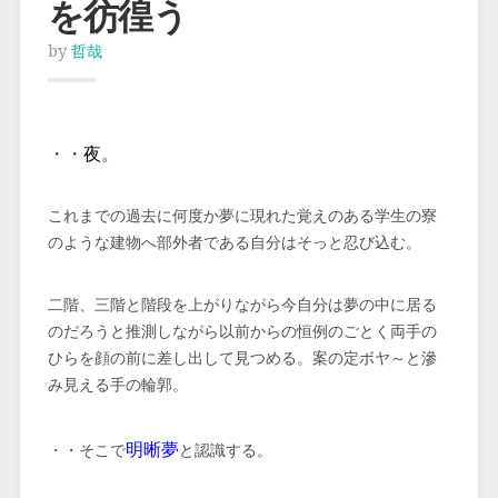
を彷徨う
by
哲哉
・・
夜
。
これまでの過去に何度か夢に現れた覚えのある学生の寮
のような建物へ部外者である自分はそっと忍び込む。
二階、三階と階段を上がりながら今自分は夢の中に居る
のだろうと推測しながら以前からの恒例のごとく両手の
ひらを顔の前に差し出して見つめる。案の定ボヤ～と滲
み見える手の輪郭。
明晰夢
・・そこで
と認識する。