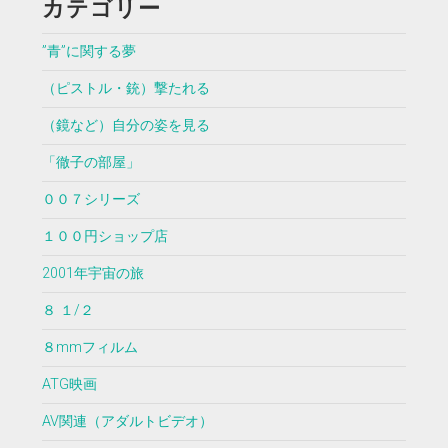
カテゴリー
”青”に関する夢
（ピストル・銃）撃たれる
（鏡など）自分の姿を見る
「徹子の部屋」
００７シリーズ
１００円ショップ店
2001年宇宙の旅
８ １/２
８mmフィルム
ATG映画
AV関連（アダルトビデオ）