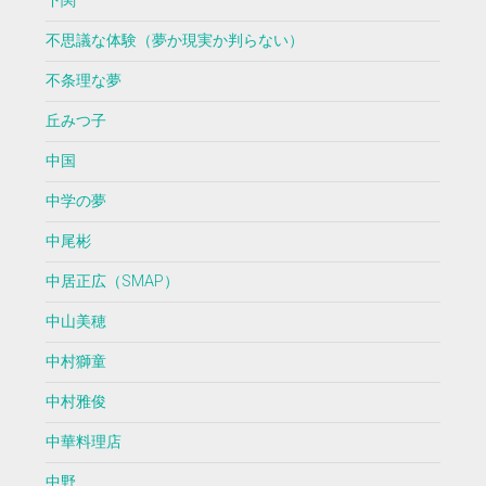
下関
不思議な体験（夢か現実か判らない）
不条理な夢
丘みつ子
中国
中学の夢
中尾彬
中居正広（SMAP）
中山美穂
中村獅童
中村雅俊
中華料理店
中野