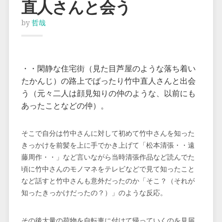
直人さんと会う
by
哲哉
・・閑静な住宅街（見た目芦屋のような落ち着い
たかんじ）の路上でばったり竹中直人さんと出会
う（元々二人は顔見知りの仲のような、以前にも
あったことなどの仲）。
そこで自分は竹中さんに対して初めて竹中さんを知った
きっかけを前髪を上に手でかき上げて「松本清張・・遠
藤周作・・」など言いながら当時清張作品など読んでた
頃に竹中さんのモノマネをテレビなどで見て知ったこと
など話すと竹中さんも意外だったのか「そこ？（それが
知ったきっかけだったの？）」のような反応。
その後大量の荷物を自転車に付けて帰っていくのを見届