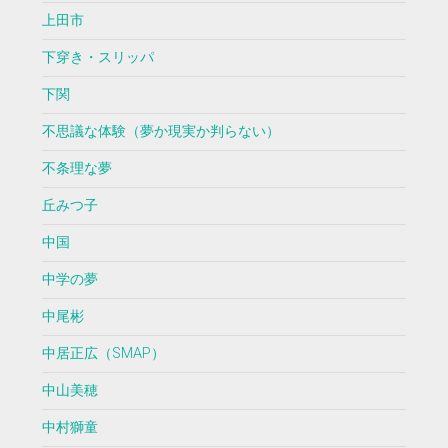
上田市
下穿き・スリッパ
下関
不思議な体験（夢か現実か判らない）
不条理な夢
丘みつ子
中国
中学の夢
中尾彬
中居正広（SMAP）
中山美穂
中村獅童