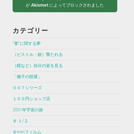
が
Akismet
によってブロックされました
カテゴリー
”青”に関する夢
（ピストル・銃）撃たれる
（鏡など）自分の姿を見る
「徹子の部屋」
００７シリーズ
１００円ショップ店
2001年宇宙の旅
８ １/２
８mmフィルム