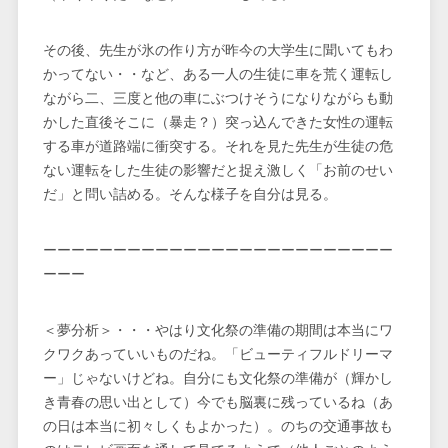
その後、先生が氷の作り方が昨今の大学生に聞いてもわ
かってない・・など、ある一人の生徒に車を荒く運転し
ながら二、三度と他の車にぶつけそうになりながらも動
かした直後そこに（暴走？）突っ込んできた女性の運転
する車が道路端に衝突する。それを見た先生が生徒の危
ない運転をした生徒の影響だと捉え激しく「お前のせい
だ」と問い詰める。そんな様子を自分は見る。
ーーーーーーーーーーーーーーーーーーーーーーーーー
ーーー
＜夢分析＞・・・やはり文化祭の準備の期間は本当にワ
クワクあっていいものだね。「ビューティフルドリーマ
ー」じゃないけどね。自分にも文化祭の準備が（輝かし
き青春の思い出として）今でも脳裏に残っているね（あ
の日は本当に初々しくもよかった）。のちの交通事故も