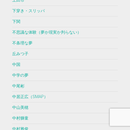
上田市
下穿き・スリッパ
下関
不思議な体験（夢か現実か判らない）
不条理な夢
丘みつ子
中国
中学の夢
中尾彬
中居正広（SMAP）
中山美穂
中村獅童
中村雅俊