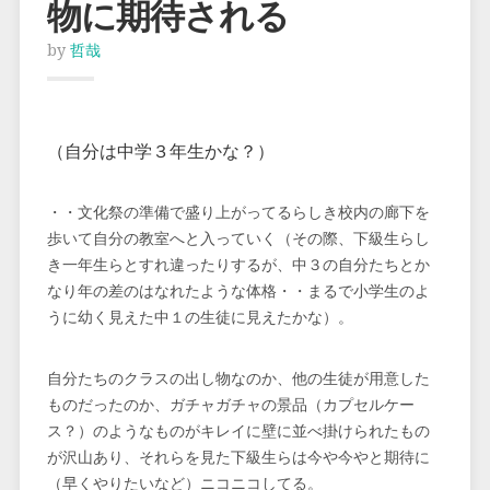
物に期待される
by
哲哉
（自分は中学３年生かな？）
・・文化祭の準備で盛り上がってるらしき校内の廊下を
歩いて自分の教室へと入っていく（その際、下級生らし
き一年生らとすれ違ったりするが、中３の自分たちとか
なり年の差のはなれたような体格・・まるで小学生のよ
うに幼く見えた中１の生徒に見えたかな）。
自分たちのクラスの出し物なのか、他の生徒が用意した
ものだったのか、ガチャガチャの景品（カプセルケー
ス？）のようなものがキレイに壁に並べ掛けられたもの
が沢山あり、それらを見た下級生らは今や今やと期待に
（早くやりたいなど）ニコニコしてる。