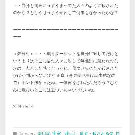
・・自分も周囲にうずくまってた人々のように殺された
のかな？もしくはうまくかわして何事もなかったかな？
ーーーーーーーーーーーーーーーーーーーーーーーーー
ーー
＜夢分析＞・・・襲うターゲットを自分に対してだけと
いうよりはそこに居た人々に対して無差別に襲われたな
かの一人とした感じだったね。傷つけられたか殺された
かはか判からないけど 正直（その夢見中は現実感なの
で）ホント怖かったね。一体何をされたんだろう？むや
みに危ないとこには近づいちゃいけないね。
2020/6/14
Category:
夢日記
,
実家（地元）
,
殺す・殺される夢
,
自