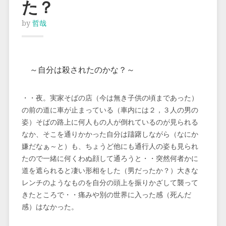
た？
by
哲哉
～自分は殺されたのかな？～
・・夜。実家そばの店（今は無き子供の頃まであった）
の前の道に車が止まっている（車内には２，３人の男の
姿）そばの路上に何人もの人が倒れているのが見られる
なか、そこを通りかかった自分は躊躇しながら（なにか
嫌だなぁ～と）も、ちょうど他にも通行人の姿も見られ
たので一緒に何くわぬ顔して通ろうと・・突然何者かに
道を遮られると凄い形相をした（男だったか？）大きな
レンチのようなものを自分の頭上を振りかざして襲って
きたところで・・痛みや別の世界に入った感（死んだ
感）はなかった。