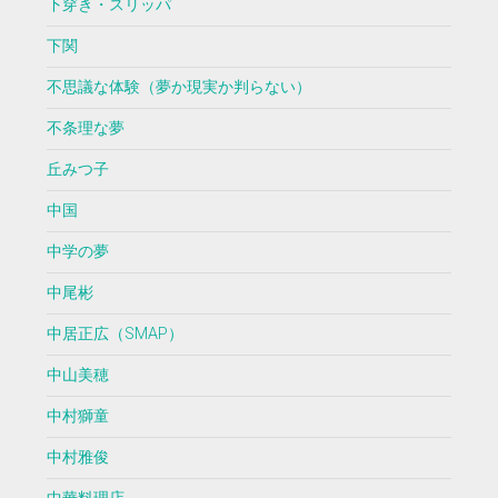
下穿き・スリッパ
下関
不思議な体験（夢か現実か判らない）
不条理な夢
丘みつ子
中国
中学の夢
中尾彬
中居正広（SMAP）
中山美穂
中村獅童
中村雅俊