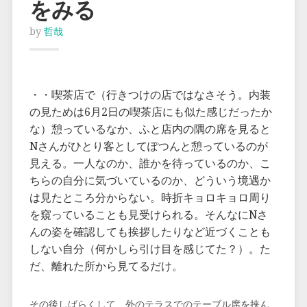
をみる
by
哲哉
・・喫茶店で（行きつけの店ではなさそう。内装
の見ためは6月2日の喫茶店にも似た感じだったか
な）憩っているなか、ふと店内の隅の席を見ると
Nさんがひとり客としてぽつんと憩っているのが
見える。一人なのか、誰かを待っているのか、こ
ちらの自分に気づいているのか、どういう境遇か
は見たところ分からない。時折キョロキョロ周り
を窺っていることも見受けられる。そんなにNさ
んの姿を確認しても挨拶したりなど近づくことも
しない自分（何かしら引け目を感じてた？）。た
だ、離れた所から見てるだけ。
その後しばらくして、外のテラスでのテーブル席を挟ん