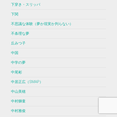
下穿き・スリッパ
下関
不思議な体験（夢か現実か判らない）
不条理な夢
丘みつ子
中国
中学の夢
中尾彬
中居正広（SMAP）
中山美穂
中村獅童
中村雅俊