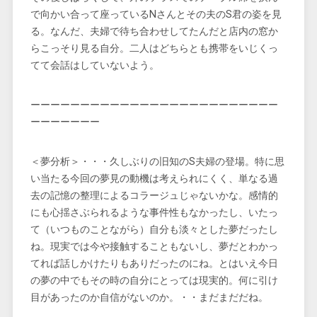
で向かい合って座っているNさんとその夫のS君の姿を見
る。なんだ、夫婦で待ち合わせしてたんだと店内の窓か
らこっそり見る自分。二人はどちらとも携帯をいじくっ
てて会話はしていないよう。
ーーーーーーーーーーーーーーーーーーーーーーーーー
ーーーーーーー
＜夢分析＞・・・久しぶりの旧知のS夫婦の登場。特に思
い当たる今回の夢見の動機は考えられにくく、単なる過
去の記憶の整理によるコラージュじゃないかな。感情的
にも心揺さぶられるような事件性もなかったし、いたっ
て（いつものことながら）自分も淡々とした夢だったし
ね。現実では今や接触することもないし、夢だとわかっ
てれば話しかけたりもありだったのにね。とはいえ今日
の夢の中でもその時の自分にとっては現実的。何に引け
目があったのか自信がないのか。・・まだまだだね。