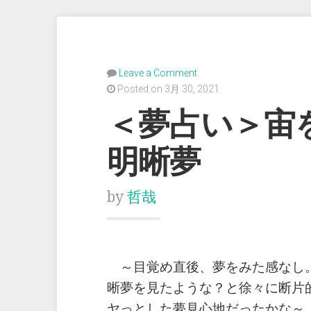
Leave a Comment
Posted on 3月 30, 2021
＜夢占い＞宙
明晰夢
by
哲哉
～目覚め直後、夢をみた感なし
晰夢を見たような？と徐々に断片
ヤっとした夢見心地だったかな～