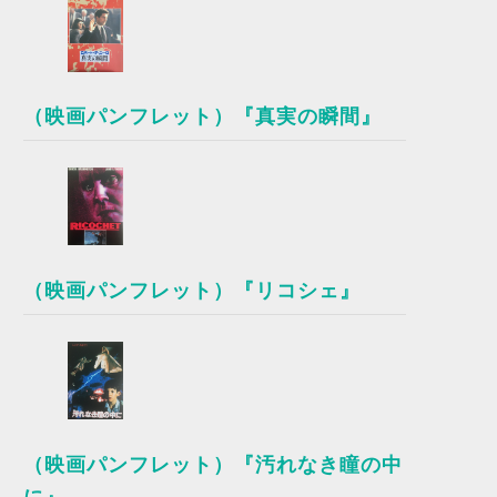
（映画パンフレット）『真実の瞬間』
（映画パンフレット）『リコシェ』
（映画パンフレット）『汚れなき瞳の中
に』