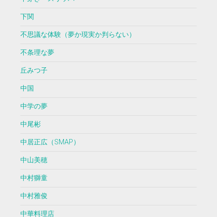
下関
不思議な体験（夢か現実か判らない）
不条理な夢
丘みつ子
中国
中学の夢
中尾彬
中居正広（SMAP）
中山美穂
中村獅童
中村雅俊
中華料理店