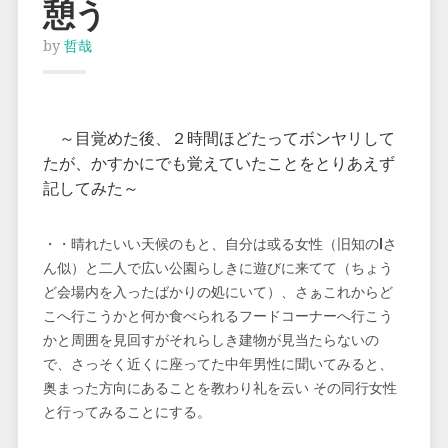
憩う
by
哲哉
～目覚めた後、２時間ほどたってボンヤリして
たが、かすかにでも覚えていたことをとりあえず
記してみた～
・・晴れたいい天候のもと、自分は或る女性（旧知の
I
さ
ん似）と二人で広い公園らしきに遊びに来てて（ちょう
ど会場内を入ったばかりの処にいて）、さぁこれからど
こへ行こうかと何か食べられるフードコーナーへ行こう
かと周囲を見回すがそれらしき建物が見当たらないの
で、さっそく近くに座ってた中年男性に聞いてみると、
奥まった方向にあることを教わり礼を云い その同行女性
と行ってみることにする。