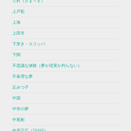
三村（さま～ず）
上戸彩
上海
上田市
下穿き・スリッパ
下関
不思議な体験（夢か現実か判らない）
不条理な夢
丘みつ子
中国
中学の夢
中尾彬
中居正広（SMAP）