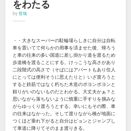
をわたる
by
哲哉
・・大きなスーパーの駐輪場らしきに自分は自転
車を置いてて何らかの用事を済ませた後、帰ろう
と車の往来の多い国道に差し掛かり道を渡るため
歩道橋を渡ることにする。けっこうな高さがあり
二段階式の高さで（そばにはアパートもあり住人
にとっては便利そうに思えたりと）いざ渡ろうと
すると鉄筋ではなく朽ちた木造のポヨンポヨンと
頼りがいのないものだとわかる。大丈夫かぁ？と
思いながら落ちないように慎重に手すりを掴みな
がらゆっくり渡ろうとする。幸いにもその際、車
の往来はなかった。そして渡りながら橋が地面に
つくほど垂れ下がると自分はピョンとジャンプし
て車道に降りてそのまま渡りきる。