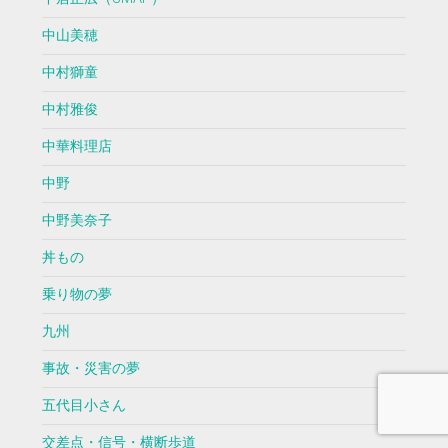
中山美穂
中村獅童
中村雅俊
中華料理店
中野
中野美奈子
丼もの
乗り物の夢
九州
事故・災害の夢
五代目小さん
交差点・信号・横断歩道