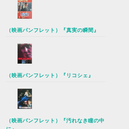
（映画パンフレット）『真実の瞬間』
（映画パンフレット）『リコシェ』
（映画パンフレット）『汚れなき瞳の中
に』