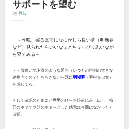
サポートを望む
by
哲哉
～昨晩、寝る直前になにかしら良い夢（明晰夢
など）見られたらいいなぁとちょっぴり思いなが
ら寝てみる～
・・薄暗い地下廊のような通路（いつもの恒例の大きな
建物内での？）を歩きながら既に
明晰夢
（夢中を自覚）
を感じてる。
そして確認のためにと両手のひらを眼前に差し出し（輪
郭のボヤケや頭のボヤ～とした感覚は今回はなかった）
自覚。