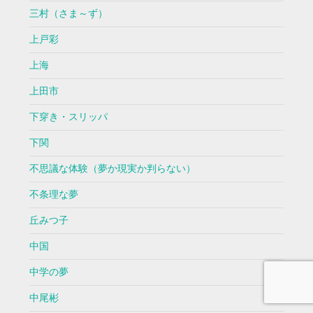
三村（さま～ず）
上戸彩
上海
上田市
下穿き・スリッパ
下関
不思議な体験（夢か現実か判らない）
不条理な夢
丘みつ子
中国
中学の夢
中尾彬