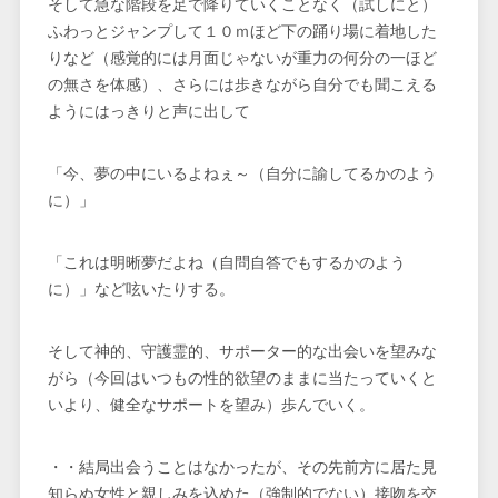
そして急な階段を足で降りていくことなく（試しにと）
ふわっとジャンプして１０ｍほど下の踊り場に着地した
りなど（感覚的には月面じゃないが重力の何分の一ほど
の無さを体感）、さらには歩きながら自分でも聞こえる
ようにはっきりと声に出して
「今、夢の中にいるよねぇ～（自分に諭してるかのよう
に）」
「これは明晰夢だよね（自問自答でもするかのよう
に）」など呟いたりする。
そして神的、守護霊的、サポーター的な出会いを望みな
がら（今回はいつもの性的欲望のままに当たっていくと
いより、健全なサポートを望み）歩んでいく。
・・結局出会うことはなかったが、その先前方に居た見
知らぬ女性と親しみを込めた（強制的でない）接吻を交