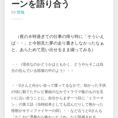
ーンを語り合う
by
哲哉
（夜の８時過ぎての仕事の帰り時に「そういえ
ば・・」と今朝見た夢の走り書きしなかったなぁ
と、あらためて思い出せるまま綴ってみる）
・・（現在なのかどうかはともかく、どうやらそこは自
分の住んでいる部屋の中のよう）・・
・・Uさんと向かい合って喋ってるなかで、幼かった子供
の頃に観てたテレビ番組のなかでトラウマ級のものを互
いに云い合うことに。自分からまず一つ目に「ミラーマ
ン」の第２話
（当時絵本としても読んだりして怖かった
怪獣がキティファイヤーの回）・・など云うとUさんも
「たしかに序盤から怖かったよね」など同感される。