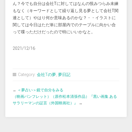
ん？今でも自分は会社Tに対してはなんの恨みつらみ未練
もなく（キーワードとして繰り返し見る夢として会社T関
連として）やはり何か意味あるのかな？・・イラストに
関しては今日はただ単に部屋内でのテーブルに向かい合
って喋っただけだったので特にいいかなと。
2021/12/16
Category:
会社Tの夢
,
夢日記
←
＜夢占い＞鏡で自分をみる
（映画パンフレット）（原作松本清張作品）『黒い画集 ある
サラリーマンの証言（外国映画社）』
→