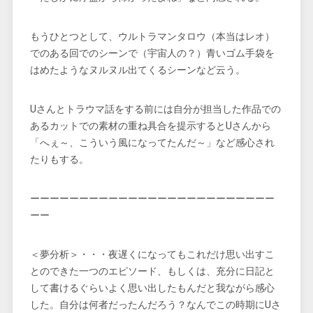
もうひとつとして、ウルトラマンタロウ（本当はレオ）
でのある回でのシーンで（宇宙人の？）青いゴム手袋を
はめたようなヌルヌル出てくるシーンなど云う。
Uさんとトラウマ話をする前には自分が担当した作品での
あるカットでの素材の重ね具合を提示するとUさんから
「へぇ～、こういう風になってたんだ～」など感心され
たりもする。
ーーーーーーーーーーーーーーーーーーーーーーーーー
ーー
＜夢分析＞・・・夜遅くになってもこれだけ思い出すこ
とのできた一つのエピソード、もしくは、充分に日記と
して書けるぐらいよく思い出したもんだと我ながら感心
した。自分は何者だったんだろう？なんでこの時期にUさ