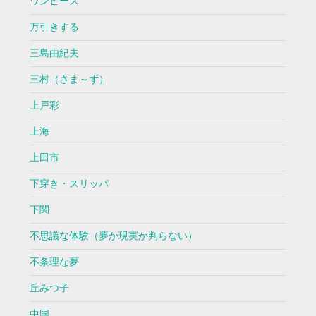
ワンピース
万引きする
三島由紀夫
三村（さま～ず）
上戸彩
上海
上田市
下穿き・スリッパ
下関
不思議な体験（夢か現実か判らない）
不条理な夢
丘みつ子
中国