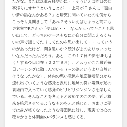
たかな。または足並み軽やかに・・そういえば昨日の仕
事帰りにオヤ？ということが・・上司が T さんに「面白
い夢の話なんかある？」と唐突に聞いていたのを傍から
こっそり見聞きして「あれ？そぅいえばちょっと前にも
更衣室でKさんが「夢日記・・」なんか云ってたことも思
い出して、どっちのケースもなにか自分に聞こえるくら
いの声で話してたりしてたのを思い出して・・ っていう
のがあったけど、聞き違いか？続けざまのありゃいった
いなんだったんだろう。あと、この１７日の夢をUPしよ
うとする今日現在（２２年９月）、と云うかここ最近毎
日アーシングに勤しんでいる（～の為というより自然と
そうなったかな）。体内の悪い電気を地面接着部分から
流れ出ていくような感覚と反対に地球の良い電気が足の
裏経由で入っていく感覚のピリピリジンジンさを楽しん
でい
る。そんなことを考えると改めてのこの夢、近い将
来を暗示させてるようなものをふと感じた。おまけに夢
では身が軽くなったような雰囲気に対し、現実では心の
穏やかさと体調面のバランスも感じてる。