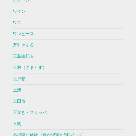
ロンドン
ワイン
ワニ
ワンピース
万引きする
三島由紀夫
三村（さま～ず）
上戸彩
上海
上田市
下穿き・スリッパ
下関
不思議な体験（夢か現実か判らない）