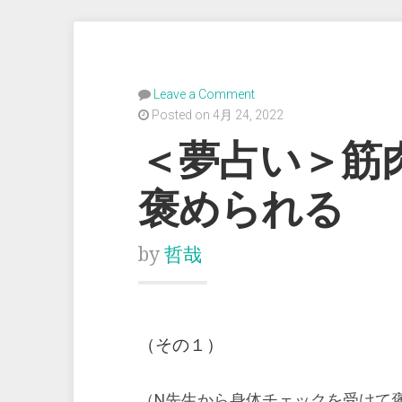
Leave a Comment
Posted on 4月 24, 2022
＜夢占い＞筋
褒められる
by
哲哉
（その１）
（N先生から身体チェックを受けて