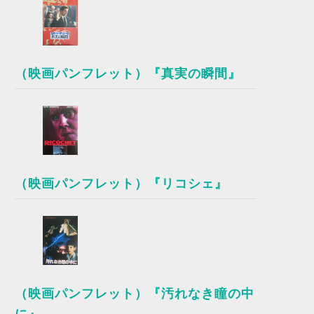
（映画パンフレット）『真実の瞬間』
（映画パンフレット）『リコシェ』
（映画パンフレット）『汚れなき瞳の中
に』