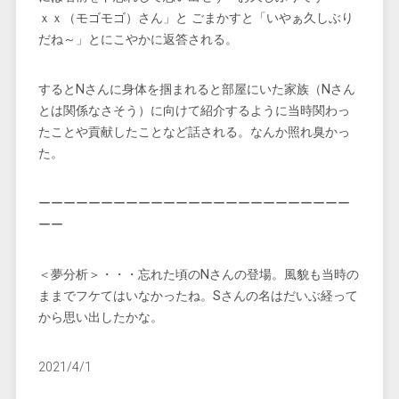
ｘｘ（モゴモゴ）さん」と ごまかすと「いやぁ久しぶり
だね～」とにこやかに返答される。
するとNさんに身体を掴まれると部屋にいた家族（Nさん
とは関係なさそう）に向けて紹介するように当時関わっ
たことや貢献したことなど話される。なんか照れ臭かっ
た。
ーーーーーーーーーーーーーーーーーーーーーーーーー
ーー
＜夢分析＞・・・忘れた頃のNさんの登場。風貌も当時の
ままでフケてはいなかったね。Sさんの名はだいぶ経って
から思い出したかな。
2021/4/1