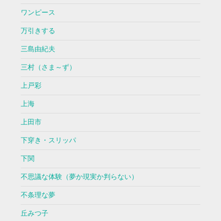
ワンピース
万引きする
三島由紀夫
三村（さま～ず）
上戸彩
上海
上田市
下穿き・スリッパ
下関
不思議な体験（夢か現実か判らない）
不条理な夢
丘みつ子