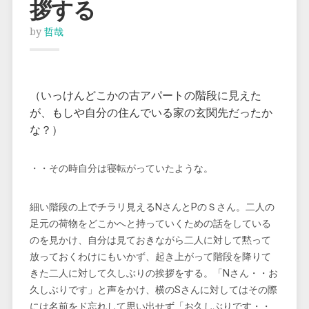
拶する
by
哲哉
（いっけんどこかの古アパートの階段に見えた
が、もしや自分の住んでいる家の玄関先だったか
な？）
・・その時自分は寝転がっていたような。
細い階段の上でチラリ見えるNさんとPのＳさん。二人の
足元の荷物をどこかへと持っていくための話をしている
のを見かけ、自分は見ておきながら二人に対して黙って
放っておくわけにもいかず、起き上がって階段を降りて
きた二人に対して久しぶりの挨拶をする。「Nさん・・お
久しぶりです」と声をかけ、横のSさんに対してはその際
には名前をド忘れして思い出せず「お久しぶりです・・