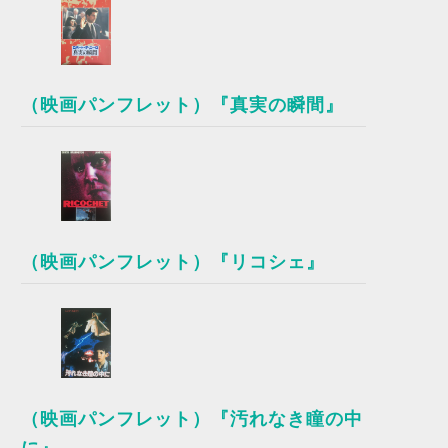
（映画パンフレット）『真実の瞬間』
（映画パンフレット）『リコシェ』
（映画パンフレット）『汚れなき瞳の中
に』