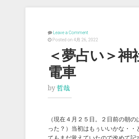
Leave a Comment
Posted on 4月 26, 2022
＜夢占い＞神
電車
by
哲哉
（現在４月２５日。２日前の朝の
った？）当初はもぅいいかな・・
てもまだ覚えていたので改めて記