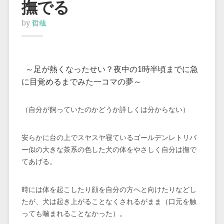
撫でる
by
哲哉
～足が熱くなったせい？夜中の1時半頃までに急
に目覚めるまでみた一コマの夢～
（自分が飼っていたのかどうか詳しくは分からない）
安らかに台の上でスヤスヤ寝ているゴールデンレトリバ
ー似の大きな茶系の色した犬の体をやさしく自分は撫で
てあげる。
時には体を起こしたり顔を自分の方へと向けたりなどし
たが、犬は起き上がることなくされるがまま（口元を触
っても噛まれることなかった）。