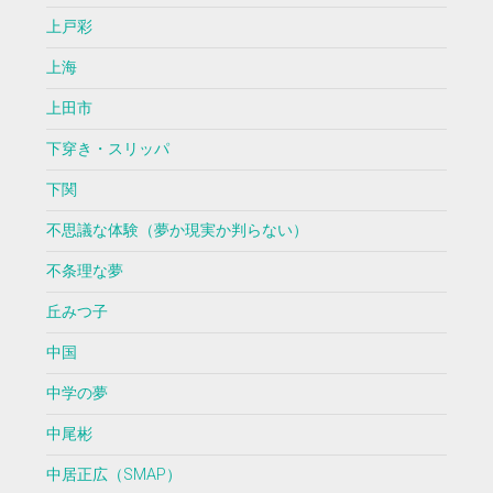
上戸彩
上海
上田市
下穿き・スリッパ
下関
不思議な体験（夢か現実か判らない）
不条理な夢
丘みつ子
中国
中学の夢
中尾彬
中居正広（SMAP）