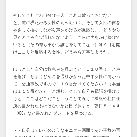
そしてこわごわ自分は一人「これは放っておけない」
と、道に横たわる女性の元へ近づく。そして女性の体を
やさしく揺すりながら声をかけるが反応ない。どうやら
見たところ血は流れてないよう。さらに声をかけ続けて
いると（その際も車から誰も降りてこない）薄く目を開
けニコリと反応する女性。どうやら無事なようだ。
ほっとした自分は救急車を呼ぼうと「１１０番！」と声
を荒げ、ちょうどそこを通りかかった中年女性に向かっ
て「交通事故ですので１１０番かけてください！（本当
は１１９番だが）」と頼む。そして自分も電話を掛けよ
うと、ここはどこだ？ということで近くに看板や柱に住
所の書かれたものはないかと目で探すと「朝日５ー４４
ーXX」など書かれたプレートを見つける。
・・自分はテレビのようなモニター画面でその事故の再