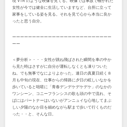
現 VTR のような映像を見てる。映像では事故で轢かれた
女性が今では健全に生活していますなど、台所に立って
家事をしている姿を見る。それを見て心から本当に良か
ったと思う自分。
ーーーーーーーーーーーーーーーーーーーーーーーーー
ーー
＜夢分析＞・・・女性が跳ね飛ばされた瞬間を車の中か
ら見た時はさすがに自分が運転しなくとも凍りついた
ね。でも無事でなによりよかった。連日の真夏日続く８
月も中旬の現在、仕事からの帰路に夕日の眩しいなかを
歩いていると咄嗟に「青春デンデケデケデケ」のなかの
ワンシーン、コニーフランシスの歌も頭の中で流れ、そ
ばにはパートナーはいないがアンニュイな心地してまぶ
しい夕陽のなか目を細めながら駅まで歩いて行くものだ
った・・と、そんな日。