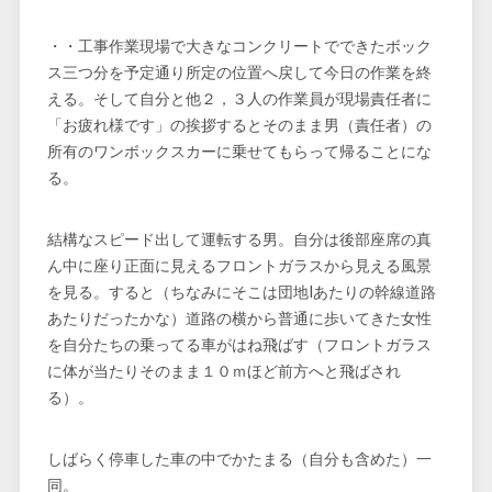
・・工事作業現場で大きなコンクリートでできたボック
ス三つ分を予定通り所定の位置へ戻して今日の作業を終
える。そして自分と他２，３人の作業員が現場責任者に
「お疲れ様です」の挨拶するとそのまま男（責任者）の
所有のワンボックスカーに乗せてもらって帰ることにな
る。
結構なスピード出して運転する男。自分は後部座席の真
ん中に座り正面に見えるフロントガラスから見える風景
を見る。すると（ちなみにそこは団地Iあたりの幹線道路
あたりだったかな）道路の横から普通に歩いてきた女性
を自分たちの乗ってる車がはね飛ばす（フロントガラス
に体が当たりそのまま１０ｍほど前方へと飛ばされ
る）。
しばらく停車した車の中でかたまる（自分も含めた）一
同。