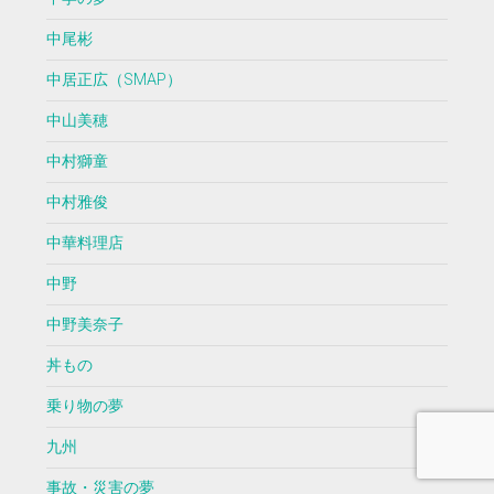
中尾彬
中居正広（SMAP）
中山美穂
中村獅童
中村雅俊
中華料理店
中野
中野美奈子
丼もの
乗り物の夢
九州
事故・災害の夢