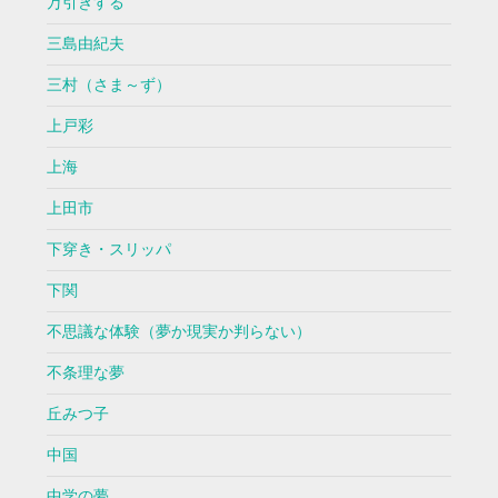
万引きする
三島由紀夫
三村（さま～ず）
上戸彩
上海
上田市
下穿き・スリッパ
下関
不思議な体験（夢か現実か判らない）
不条理な夢
丘みつ子
中国
中学の夢