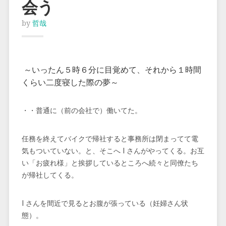
会う
by
哲哉
～いったん５時６分に目覚めて、それから１時間
くらい二度寝した際の夢～
・・普通に（前の会社で）働いてた。
任務を終えてバイクで帰社すると事務所は閉まってて電
気もついていない。と、そこへ I さんがやってくる。お互
い「お疲れ様」と挨拶しているところへ続々と同僚たち
が帰社してくる。
I さんを間近で見るとお腹が張っている（妊婦さん状
態）。