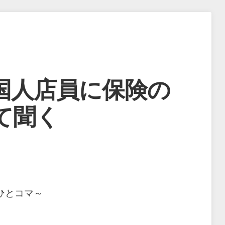
国人店員に保険の
て聞く
ひとコマ～