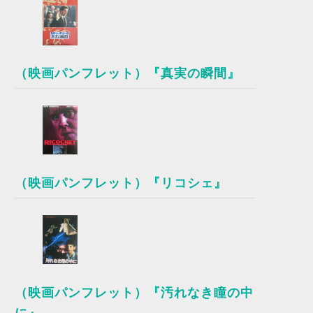
（映画パンフレット）『真実の瞬間』
（映画パンフレット）『リコシェ』
（映画パンフレット）『汚れなき瞳の中
に』