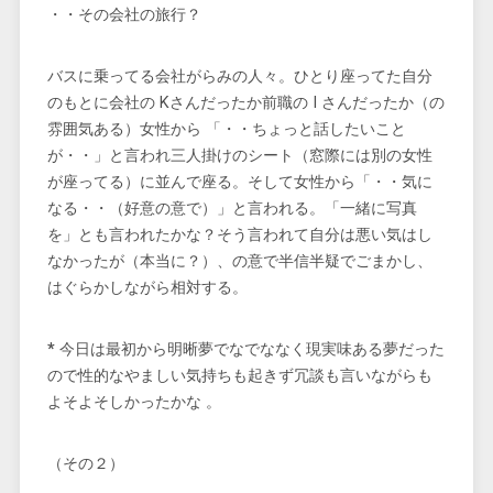
・・その会社の旅行？
バスに乗ってる会社がらみの人々。ひとり座ってた自分
のもとに会社の Kさんだったか前職の I さんだったか（の
雰囲気ある）女性から 「・・ちょっと話したいこと
が・・」と言われ三人掛けのシート（窓際には別の女性
が座ってる）に並んで座る。そして女性から「・・気に
なる・・（好意の意で）」と言われる。「一緒に写真
を」とも言われたかな？そう言われて自分は悪い気はし
なかったが（本当に？）、の意で半信半疑でごまかし、
はぐらかしながら相対する。
*
今日は最初から明晰夢でなでななく現実味ある夢だった
ので性的なやましい気持ちも起きず冗談も言いながらも
よそよそしかったかな 。
（その２）