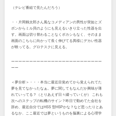
（テレビ番組で見たんだろう）
・・片岡鶴太郎さん風なコメディアンの男性が突如とズ
ボンからミル貝のようにも見えるいきり立った性器を出
す。画面は切り替わることなくボカシもなく、そのまま
画面のこちらに向かって長く伸びてる異様にデカい性器
が映ってる。グロテスクに見える。
ーーーーーーーーーーーーーーーーーーーーーーーーー
ーー
＜夢分析＞・・・本当に最近目覚めてから覚えられてた
夢を見てなかったなぁ。夢に関してもなんだか興味が薄
れていってる？（とりあえず日々綴っていくが） これも
次へのステップの転機のサイン？昨日で勤めてた会社を
辞め、最近自分ではHSS 型HSPかな？など思ったりとあ
るなか、ここ最近では夢というものを脳裏による心理学