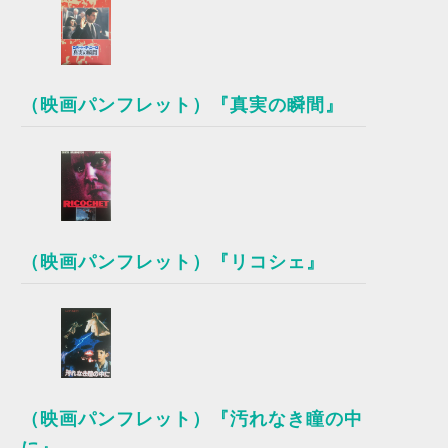
（映画パンフレット）『真実の瞬間』
（映画パンフレット）『リコシェ』
（映画パンフレット）『汚れなき瞳の中
に』