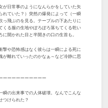
女が日常事のようになんらかをしていた矢
られていた？）突然の爆発によって（一瞬
吹っ飛ぶのを見る。テーブルの下あたりに
てくる服の生地やぽろぽろ落ちてくる乾い
ろに開かれた目と半開きの口の生首も。
衝撃や恐怖感はなく彼らは一瞬による死に
魂が離れていったのかなぁ～など冷静に思
ーーーーーーーーーーー
一瞬の出来事での人体破壊。なんでこんな
せつけられた？