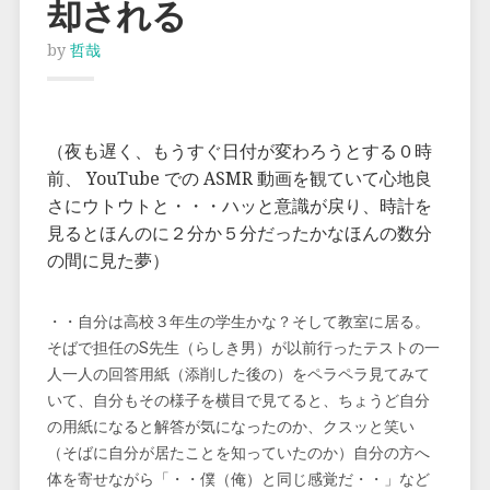
却される
by
哲哉
（夜も遅く、もうすぐ日付が変わろうとする０時
前、 YouTube での ASMR 動画を観ていて心地良
さにウトウトと・・・ハッと意識が戻り、時計を
見るとほんのに２分か５分だったかなほんの数分
の間に見た夢）
・・自分は高校３年生の学生かな？そして教室に居る。
そばで担任のS先生（らしき男）が以前行ったテストの一
人一人の回答用紙（添削した後の）をペラペラ見てみて
いて、自分もその様子を横目で見てると、ちょうど自分
の用紙になると解答が気になったのか、クスッと笑い
（そばに自分が居たことを知っていたのか）自分の方へ
体を寄せながら「・・僕（俺）と同じ感覚だ・・」など