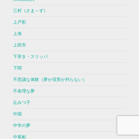
三村（さま～ず）
上戸彩
上海
上田市
下穿き・スリッパ
下関
不思議な体験（夢か現実か判らない）
不条理な夢
丘みつ子
中国
中学の夢
中尾彬