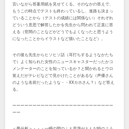
言いながら答案用紙を見せてくる。そのなかの答えで、
もうこの時点でテストも終わっているし、進路も決まっ
ていることから（テストの成績には関係ない）それぞれ
どういう意思で解答したかを先生から問われて正直に答
える（世間のことなどがどうでもよくなったと思うよう
になったことからイラストなど描いたことなど）。
その後も先生からヒソヒソ話（耳打ちするようなかたち
で）よく知られた女性のニュースキャスターだったかコ
メンテーターのことを知っているか？と聞かれるとウロ
覚えだがテレビなどで見かけたことがあるな（声優さん
のような名前だったような・・XXカホさん？）など答え
る。
ーーーーーーーーーーーーーーーーーーーーーーーーー
ーー
＜夢分析＞・・・一瞬の間のふと意識がとんだ時のよう