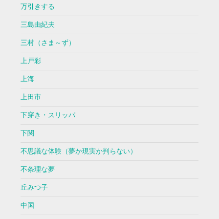
万引きする
三島由紀夫
三村（さま～ず）
上戸彩
上海
上田市
下穿き・スリッパ
下関
不思議な体験（夢か現実か判らない）
不条理な夢
丘みつ子
中国