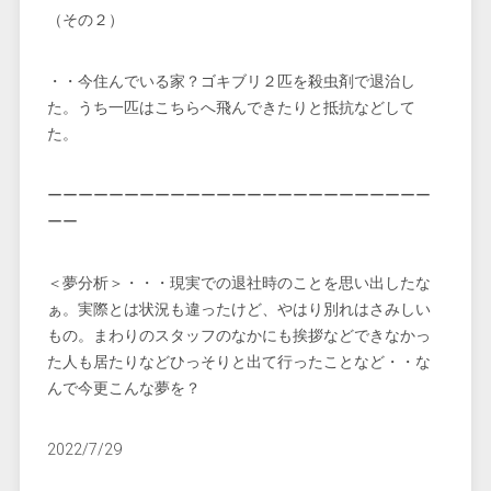
（その２）
・・今住んでいる家？ゴキブリ２匹を殺虫剤で退治し
た。うち一匹はこちらへ飛んできたりと抵抗などして
た。
ーーーーーーーーーーーーーーーーーーーーーーーーー
ーー
＜夢分析＞・・・現実での退社時のことを思い出したな
ぁ。実際とは状況も違ったけど、やはり別れはさみしい
もの。まわりのスタッフのなかにも挨拶などできなかっ
た人も居たりなどひっそりと出て行ったことなど・・な
んで今更こんな夢を？
2022/7/29