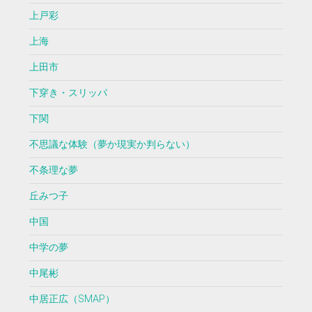
上戸彩
上海
上田市
下穿き・スリッパ
下関
不思議な体験（夢か現実か判らない）
不条理な夢
丘みつ子
中国
中学の夢
中尾彬
中居正広（SMAP）