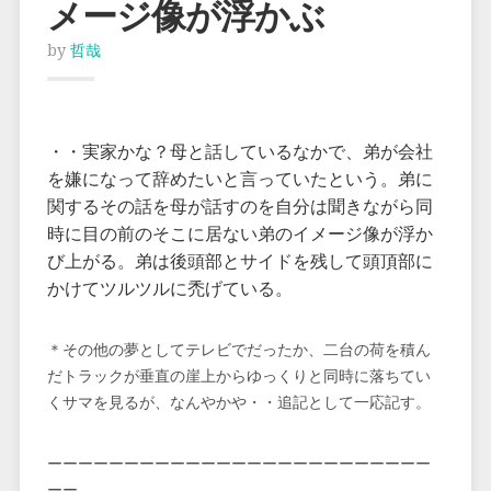
メージ像が浮かぶ
by
哲哉
・・実家かな？母と話しているなかで、弟が会社
を嫌になって辞めたいと言っていたという。弟に
関するその話を母が話すのを自分は聞きながら同
時に目の前のそこに居ない弟のイメージ像が浮か
び上がる。弟は後頭部とサイドを残して頭頂部に
かけてツルツルに禿げている。
＊その他の夢としてテレビでだったか、二台の荷を積ん
だトラックが垂直の崖上からゆっくりと同時に落ちてい
くサマを見るが、なんやかや・・追記として一応記す。
ーーーーーーーーーーーーーーーーーーーーーーーーー
ーー