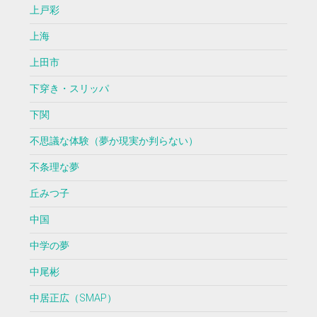
上戸彩
上海
上田市
下穿き・スリッパ
下関
不思議な体験（夢か現実か判らない）
不条理な夢
丘みつ子
中国
中学の夢
中尾彬
中居正広（SMAP）