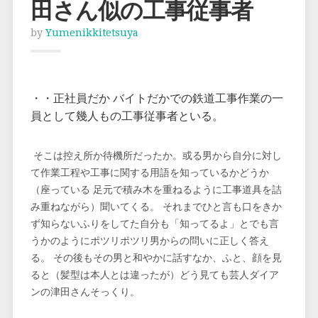
田さん似の工事従事者
by
Yumenikkitetsuya
・・正社員だか バイトだかでの鉄道工事作業の一
員として幾人もの工事従事者といる。
そこは控え所か待機所だったか。或る男から自分に対し
て作業工程や工事に関する用語を知っているかどうか
（座っている 足元で積み木を重ねるように工事道具を詰
み重ねながら）聞いてくる。 それまでひと言も口をきか
ず知らないふりをしてた自分も「知ってるよ」とでも言
うかのようにポツリポツリ男からの問いに正しく答え
る。 その後もその男と和やかに話すなか、ふと、顔を見
ると（髪型は本人とは違ったが）どう見ても芸人ダイア
ンの津田さんそっくり。