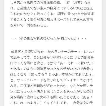
しき男から店内での写真撮影の際、「君 （お前）も入
れ」と芸能人でない素人の自分に（オモろい奴だと捉え
られたのかな？）云ってくる。 調子に乗った自分は遠慮
することなく集合写真に加わりポーズとしてあらぬ方向
を向いて一同を笑わせる。
・・（その集合写真の後だったか 前だったか）・・
或る客と音楽話のなか「炎のランナーのテーマ」につい
て話をしてて、自分は分かりやすいように サビの部分を
口でこんな風にと吹と、そばで「あ！ それって聴いたこ
とある」のように興味惹かれた女の子がいたので自分も
嬉しくなり 「知ってる？ じゃあ、本物かけてあげよう」
と、サントラレコードを取り出してプレイヤーでかけて
みる。二度ほど回転数が遅かったのか、なんだか遅いテ
ンポにちょっと不快さも感じたこともあったがサビの部
分が店内に流れると女の子も聞いたことがある（あぁ！
これこれ！のように）イキイキしてる。 自分は女の子