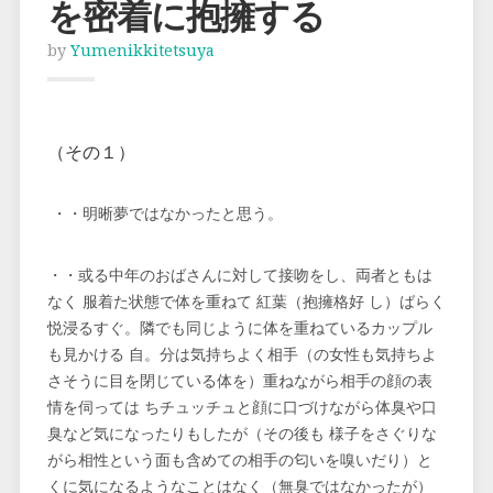
を密着に抱擁する
by
Yumenikkitetsuya
（その１）
・・明晰夢ではなかったと思う。
・・或る中年のおばさんに対して接吻をし、両者ともは
なく 服着た状態で体を重ねて 紅葉（抱擁格好 し）ばらく
悦浸るすぐ。隣でも同じように体を重ねているカップル
も見かける 自。分は気持ちよく相手（の女性も気持ちよ
さそうに目を閉じている体を）重ねながら相手の顔の表
情を伺っては ちチュッチュと顔に口づけながら体臭や口
臭など気になったりもしたが（その後も 様子をさぐりな
がら相性という面も含めての相手の匂いを嗅いだり）と
くに気になるようなことはなく（無臭ではなかったが）