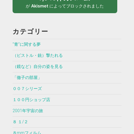
が
Akismet
によってブロックされました
カテゴリー
”青”に関する夢
（ピストル・銃）撃たれる
（鏡など）自分の姿を見る
「徹子の部屋」
００７シリーズ
１００円ショップ店
2001年宇宙の旅
８ １/２
８mmフィルム