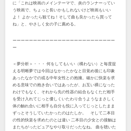
に「これは映画のメインテーマで、炎のランナーってい
う映画で、ちょっと長いかもしれないけど映画もいい
よ！ よかったら観てね！そして曲も良かったら買って
ね」と、やさしく女の子に薦める。
ーーーーーーーーーーーーーーーーーーーーーーーーー
ー
＜夢分析＞・・・ 何をしてもいい（構わない）と毎度捉
える明晰夢では今回はなかったかなと目覚め後にも印象
あったなかでの或る中年女性との抱擁。確かに快楽を求
める意味での抱き合いではあったが、お互い裸になった
わけでもなく、それから先の性器の結合もなくただ相手
を受け入れてじっと優しくいたわり合うようなまさしく
体の触れ合いに相手も自分も悦に入ってじっとしたまま
ずっとそうしていたかったのはたしか。 そして二本目
の性的快楽を求めたのとは違い 二本目の少女との接触は
またちがったピュアなやり取りだったなね。 曲を聴いた